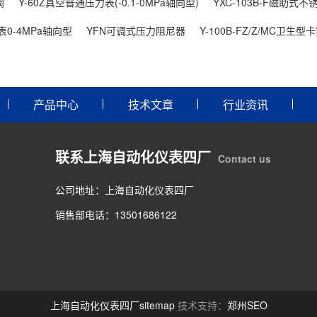
阀
Y-60Z真空普通压力表(-0.1-0MPa轴向型)
YXC-103B-F磁助式不
表0-4MPa轴向型
YFN可调式压力阻尼器
Y-100B-FZ/Z/MC卫
产品中心
技术文章
行业资讯
联系上海自动化仪表四厂
Contact us
公司地址：上海自动化仪表四厂
销售部电话：13501686122
上海自动化仪表四厂
sitemap
技术支持：
郑州SEO