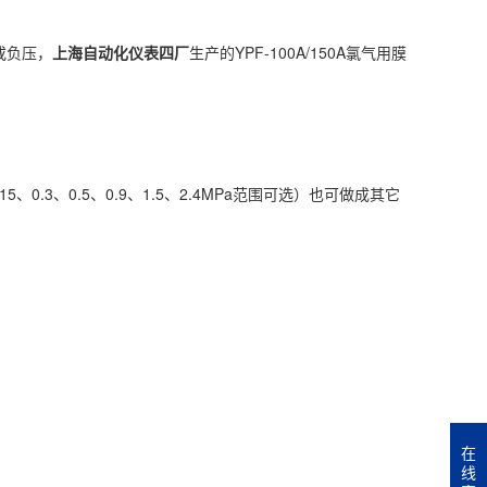
或负压，
上海自动化仪表四厂
生产的YPF-100A/150A氯气用膜
、0.15、0.3、0.5、0.9、1.5、2.4MPa范围可选）也可做成其它
在
线