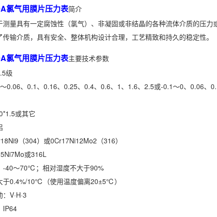
150A氯气用膜片压力表
简介
于测量具有一定腐蚀性（氯气）、非凝固或非结晶的各种流体介质的压力
了传输介质，具有安全、整体机构设计合理，工艺精致和持久的稳定性。
150A氯气用膜片压力表
主要技术参数
.5级
06、0.1、0.16、0.25、0.4、0.6、1、1.6、2.5或-0.1～0、0.06
*1.5或其它
铝
8Ni9（304）或0Cr17Ni12Mo2（316）
Ni7Mo或316L
-40～70℃；相对湿度不大于90%
于0.4%/10℃（使用温度偏离20±5℃）
V·H·3
P64