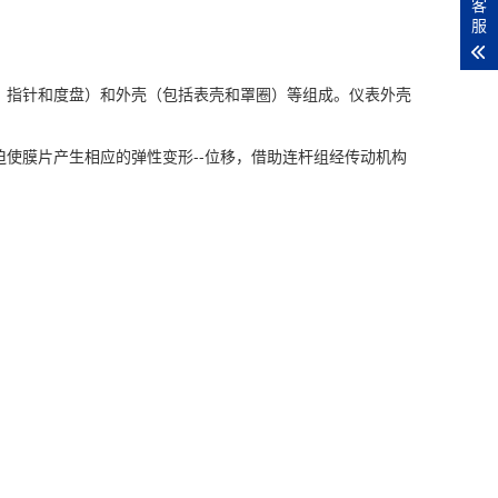
客
服
、指针和度盘）和外壳（包括表壳和罩圈）等组成。仪表外壳
使膜片产生相应的弹性变形--位移，借助连杆组经传动机构