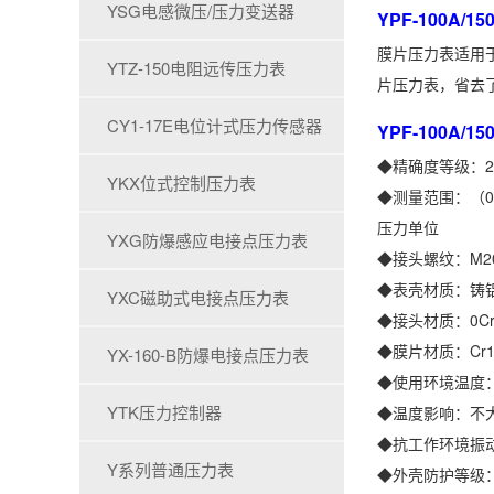
YSG电感微压/压力变送器
YPF-100A/
膜片压力表适用
YTZ-150电阻远传压力表
片压力表，省去
CY1-17E电位计式压力传感器
YPF-100A/
◆精确度等级：2
YKX位式控制压力表
◆测量范围：（0～0.
压力单位
YXG防爆感应电接点压力表
◆接头螺纹：M20
◆表壳材质：铸
YXC磁助式电接点压力表
◆接头材质：0Cr1
◆膜片材质：Cr15
YX-160-B防爆电接点压力表
◆使用环境温度：
YTK压力控制器
◆温度影响：不大
◆抗工作环境振动：
Y系列普通压力表
◆外壳防护等级：I