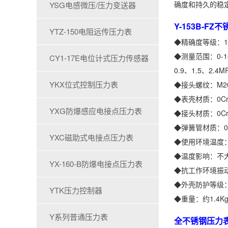
确度和持久的稳
YSG电感微压/压力变送器
Y-153B-F
YTZ-150电阻远传压力表
◆精确度等级：1
◆测量范围：0-16M
CY1-17E电位计式压力传感器
0.9、1.5、2
YKX位式控制压力表
◆接头螺纹：M20
◆表壳材质：0Cr1
YXG防爆感应电接点压力表
◆接头材质：0Cr1
◆弹簧管材质：0Cr
YXC磁助式电接点压力表
◆使用环境温度：
◆温度影响：不大
YX-160-B防爆电接点压力表
◆抗工作环境振动
◆外壳防护等级：I
YTK压力控制器
◆重量：约1.4K
Y系列普通压力表
全不锈钢压力