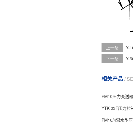
上一条
Y-
下一条
Y-
相关产品
/ S
PM10压力变送器0
YTK-03F压力控
PM10/4潜水型