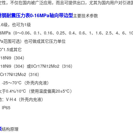
定性，不仅在国内被广泛应用，而且可提供出口，尤其为国内用户对引进
Z不锈钢耐震压力表0-16MPa轴向带边型
主要技术参数
.6级，也可为1级
Pa（0～0.06、0.1、0.16、0.25、0.4、0.6、1、1.6、2.5、4、6、10
.4MPa范围可选）也可做成其它压力单位
*1.5或其它
8Ni9（304）
8Ni9（304）或0Cr17Ni12Mo2（316）
17Ni12Mo2（316）
-25～70℃（外壳内充液）
于0.4%/10℃（使用温度偏离20±5℃）
：V·H·4（外壳内充液）
P65
g
表
结构原理